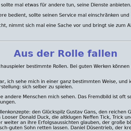
 sollte mal etwas für andere tun, seine Dienste anbieten
re bedient, sollte seinen Service mal einschränken und 
ht, nimmt sich mal eine Sache vor und bringt sie zum A
Aus der Rolle fallen
chauspieler bestimmte Rollen. Bei guten Werken können d
e dar, ich sehe mich in einer ganz bestimmten Weise, und
stellung: sich selber zu spielen.
e andere Menschen mich sehen. Das Fremdbild ist oft sog
hungen.
ollenkonzepte: den Glückspilz Gustav Gans, den reichen
Looser Donald Duck, die altklugen Neffen Tick, Trick un
eiter an ihre Erfolgsaussichten glauben, der große bös
sch-guten Sohn retten lassen. Daniel Düsentrieb, der kre